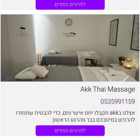
ממליצים לכם להגיע למתחם הספא היוקרתי והמוביל באילת
לפרטים נוספים
- ספא יערות הכרמל
Akk Thai Massage
0535991159
אצלנו בakk תקבלו יחס אישי וחם, כדי להבטיח שתחזרו
להרגיש במיטבכם בבר מהרגע הראשון.
לפרטים נוספים