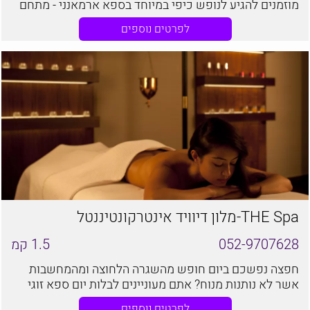
מוזמנים להגיע לנופש כיפי במיוחד בספא ארמאנני - מתחם
ספא וכושר יוקרתי, חדשני ואיכותי. הספא ממוקם במלון
לפרטים נוספים
לאונרדו פלז'ה באשדוד, מרחק הליכה קצר מאוד מחוף הים
של העיר
THE Spa-מלון דיוויד אינטרקונטיננטל
052-9707628
1.5
קמ
חפצה נפשכם ביום חופש מהשגרה הלחוצה ומהמחשבות
אשר לא נותנות מנוח? אתם מעוניינים לבלות יום ספא זוגי
של פינוק עם בן או בת הזוג?
לפרטים נוספים