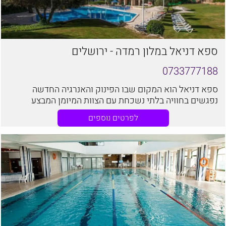
ספא דניאל במלון רמדה - ירושלים
0733777188
ספא דניאל הוא המקום שבו הפינוק והאנרגיה החדשה
נפגשים בחוויה בלתי נשכחת עם הצוות המיומן המבצע
עיסויים מותאמים אישית שמחזירים תחושת איזון ורוגע.
לפרטים נוספים