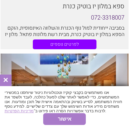
ספא במלון יו בוטיק כנרת
072-3318007
בסביבה ייחודית למול נוף הכנרת והשלווה האינסופית, הוקם
הספא במלון יו בוטיק כנרת, מבית רשת מלונות פתאל. מלון יו
בוטיק הנו מלון בוטיק יוקרתי ומפנק, הניצב על שפת הכנרת,
לפרטים נוספים
ומציע חווית אירוח ברמה הגבוהה ביותר
×
אנו משתמשים בקבצי קוקיז וטכנולוגיות ניטור שיוחסנו במכשירי
המשתמשים, כדי לאפשר לאתר שלנו לפעול כהלכה, לעבד ולשפר את
חווית המשתמש, לסייע בשיווק ובהתאמה אישית של תוכן ומודעות. אנו
משתפים מידע אודות השימוש שלך עם צדדים שלישיים. למידע נוסף
.
לרבות בדבר אפשרויות הסרה ראו פירוט ב־
מדיניות הפרטיות
אישור
ספא מילוס - מלון מילוס ים המלח