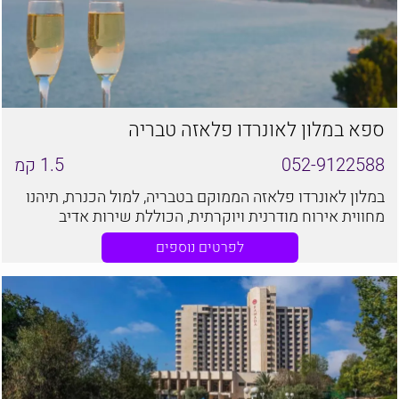
ספא במלון לאונרדו פלאזה טבריה
052-9122588
1.5
קמ
במלון לאונרדו פלאזה הממוקם בטבריה, למול הכנרת, תיהנו
מחווית אירוח מודרנית ויוקרתית, הכוללת שירות אדיב
ומקצועי, אווירה נעימה ושלווה וכמובן סביבת שהייה נהדרת,
לפרטים נוספים
למול הכנרת ולצד מבחר אטרקציות