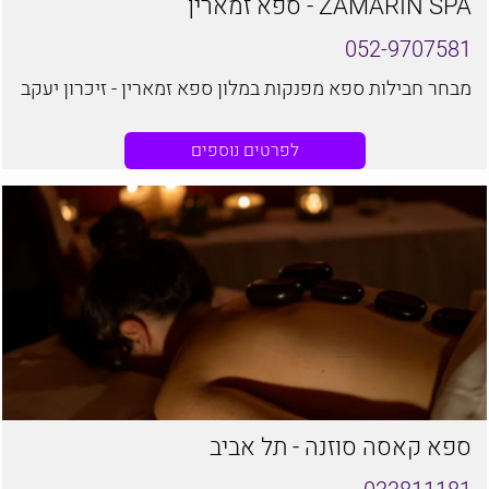
ZAMARIN SPA - ספא זמארין
052-9707581
מבחר חבילות ספא מפנקות במלון ספא זמארין - זיכרון יעקב
לפרטים נוספים
ספא קאסה סוזנה - תל אביב