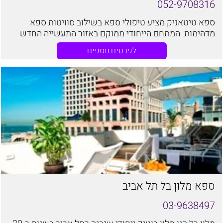
052-9708316
ספא טיטאניק מציע טיפולי ספא בשילוב סוויטות ספא
מדהימות. המתחם הייחודי ממוקם באזור התעשייה החדש
של ראשון לציון, מיקום נוח ופרטי
לפרטים נוספים
ספא מלון בל תל אביב
03-9638497