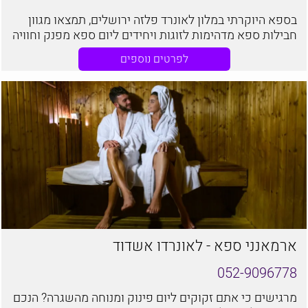
בספא היוקרתי במלון לאונרד פלזה ירושלים, תמצאו מגוון
חבילות ספא מדהימות לזוגות ויחידים ליום ספא מפנק וחוויה
בלתי נשכחת.
לפרטים נוספים
ארמאנני ספא - לאונרדו אשדוד
052-9096778
מרגישים כי אתם זקוקים ליום פינוק ומנוחה מהשגרה? הנכם