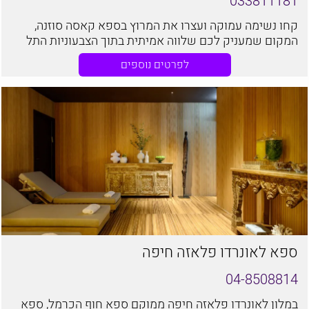
033811181
קחו נשימה עמוקה ועצרו את המרוץ בספא קאסה סוזנה,
המקום שמעניק לכם שלווה אמיתית בתוך הצבעוניות התל
אביבית. ספא קאסה סוזנה מחכה לכם עם צוות המטפלים
לפרטים נוספים
המוסמך והקשוב שלנו.
ספא לאונרדו פלאזה חיפה
04-8508814
במלון לאונרדו פלאזה חיפה ממוקם ספא חוף הכרמל, ספא