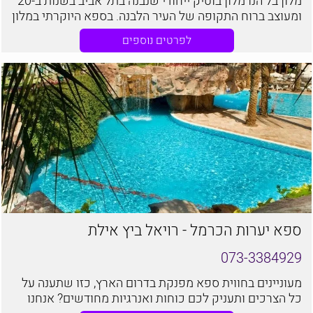
מלון בל הנו מלון בוטיק ייחודי שנבנה בתל אביב בשנות ב-20
ומעוצב ברוח התקופה של העיר הלבנה. בספא היוקרתי במלון
בל תוכלו ליהנות מחוויה ברוח העיר הלבנה, בשילוב אלמנטים
לפרטים נוספים
חדשניים, שירות אישי מהצוות המסור וכמובן מקצועיות ללא
פשרות.
ספא יערות הכרמל - רויאל ביץ אילת
073-3384929
מעוניינים בחווית ספא מפנקת בדרום הארץ, כזו שתענה על
כל הצרכים ותעניק לכם כוחות ואנרגיות מחודשים? אנחנו