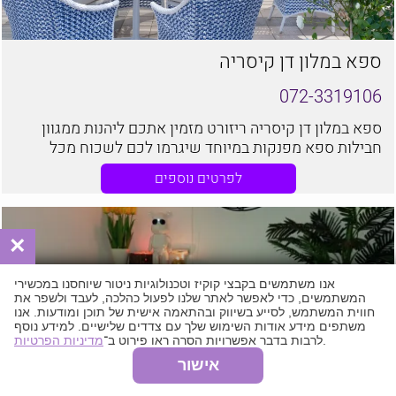
ספא במלון דן קיסריה
072-3319106
ספא במלון דן קיסריה ריזורט מזמין אתכם ליהנות ממגוון
חבילות ספא מפנקות במיוחד שיגרמו לכם לשכוח מכל
הצרות ולהרגע.
לפרטים נוספים
×
אנו משתמשים בקבצי קוקיז וטכנולוגיות ניטור שיוחסנו במכשירי
המשתמשים, כדי לאפשר לאתר שלנו לפעול כהלכה, לעבד ולשפר את
חווית המשתמש, לסייע בשיווק ובהתאמה אישית של תוכן ומודעות. אנו
משתפים מידע אודות השימוש שלך עם צדדים שלישיים. למידע נוסף
.
לרבות בדבר אפשרויות הסרה ראו פירוט ב־
מדיניות הפרטיות
אישור