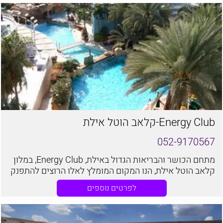
Energy Club-קלאב הוטל אילת
052-9170567
מתחם הכושר והבריאות הגדול באילת, Energy Club, במלון
קלאב הוטל אילת, הנו המקום המומלץ לאלו הרוצים להתפנק
למשך כמה שעות ולשכוח מכל טרדות היום-יום, באמצעות
לפרטים נוספים
עיסויים מקצועיים, אירוח מלכים ומגוון אטרקציות שוות
להשלמת החוויה.