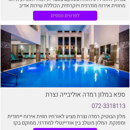
מחווית אירוח מודרנית ויוקרתית, הכוללת שירות אדיב
ומקצועי, אווירה נעימה ושלווה וכמובן סביבת שהייה נהדרת,
לפרטים נוספים
למול הכנרת ולצד מבחר אטרקציות
ספא במלון רמדה אוליבייה נצרת
072-3318113
מלון הבוטיק רמדה נצרת מציע לאורחיו חווית אירוח ייחודית
ומפנקת. המלון משלב בין אוריינטלי למודרני, ממוקם בקו
הרכס של נצרת