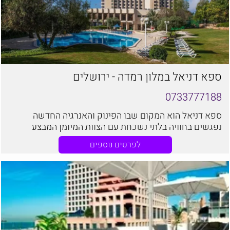
ספא דניאל במלון רמדה - ירושלים
0733777188
ספא דניאל הוא המקום שבו הפינוק והאנרגיה החדשה
נפגשים בחוויה בלתי נשכחת עם הצוות המיומן המבצע
עיסויים מותאמים אישית שמחזירים תחושת איזון ורוגע.
לפרטים נוספים