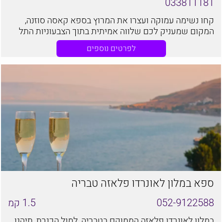
033811181
קחו נשימה עמוקה ועצרו את המרוץ בספא קאסה סוזנה,
המקום שמעניק לכם שלווה אמיתית בתוך הצבעוניות התל
אביבית. ספא קאסה סוזנה מחכה לכם עם צוות המטפלים
לפרטים נוספים
המוסמך והקשוב שלנו.
ספא במלון לאונרדו פלאזה טבריה
052-9122588
1.5
קמ
במלון לאונרדו פלאזה הממוקם בטבריה, למול הכנרת, תיהנו