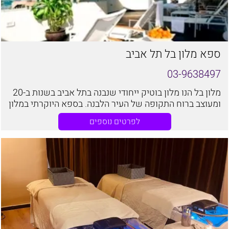
ספא מלון בל תל אביב
03-9638497
מלון בל הנו מלון בוטיק ייחודי שנבנה בתל אביב בשנות ב-20
ומעוצב ברוח התקופה של העיר הלבנה. בספא היוקרתי במלון
בל תוכלו ליהנות מחוויה ברוח העיר הלבנה, בשילוב אלמנטים
לפרטים נוספים
חדשניים, שירות אישי מהצוות המסור וכמובן מקצועיות ללא
פשרות.