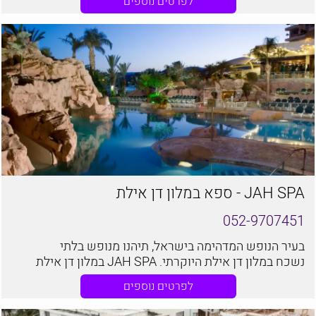
לפרטים נוספים
לאונרדו פלז'ה באשדוד, מרחק הליכה קצר מאוד מחוף הים
של העיר
JAH SPA - ספא במלון דן אילת
052-9707451
בעיר הנופש המדהימה בישראל, תיהנו מנופש בלתי
נשכח במלון דן אילת היוקרתי. JAH SPA במלון דן אילת
מציע לכם אירוח מפנק, ברמה הגבוהה ביותר
לפרטים נוספים