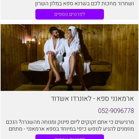
ושחרור מחכות לכם בשרנא ספא במלון השרון
לפרטים נוספים
ארמאנני ספא - לאונרדו אשדוד
052-9096778
מרגישים כי אתם זקוקים ליום פינוק ומנוחה מהשגרה? הנכם
מוזמנים להגיע לנופש כיפי במיוחד בספא ארמאנני - מתחם
ספא וכושר יוקרתי, חדשני ואיכותי. הספא ממוקם במלון