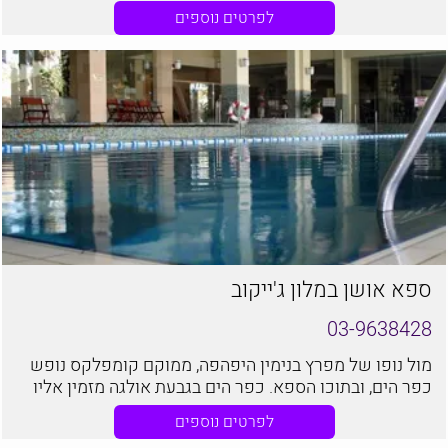
הקאנטרי ברמת גן , מזמין אתכם לבוא ולהנות מיום כיף יחיד/
לפרטים נוספים
זוגי וגם לקבוצות עד 20 איש.
ספא אושן במלון ג'ייקוב
03-9638428
מול נופו של מפרץ בנימין היפהפה, ממוקם קומפלקס נופש
כפר הים, ובתוכו הספא. כפר הים בגבעת אולגה מזמין אליו
נופשים המחפשים בריאות, פינוק ומרגוע. גן העדן הקסום
לפרטים נוספים
כולל היצע שלם של טיפולים ומתקני הספא להנאתכם