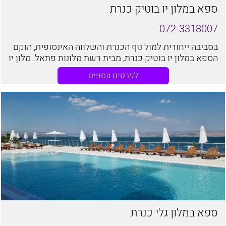
ספא במלון יו בוטיק כנרת
072-3318007
בסביבה ייחודית למול נוף הכנרת והשלווה האינסופית, הוקם
הספא במלון יו בוטיק כנרת, מבית רשת מלונות פתאל. מלון יו
בוטיק הנו מלון בוטיק יוקרתי ומפנק, הניצב על שפת הכנרת,
לפרטים נוספים
ומציע חווית אירוח ברמה הגבוהה ביותר
ספא במלון גלי כנרת