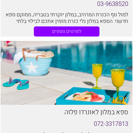
03-9638520
למול נוף הכנרת המרהיב, במלון יוקרתי בטבריה, ממוקם ספא
חדשני. הספא במלון גלי כנרת מזמין אתכם לבילוי בלתי
נשכח, שיסחף אתכם אל מעבר לגבולות הזמן, לחוויה חושית
לפרטים נוספים
קסומה
ספא במלון לאונרדו פלזה
072-3317813