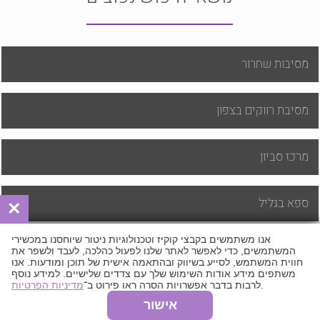
מסיבות שחרור
מסיבת רווקים בצפון
מרכז סביון
ספא בגליל
×
אנו משתמשים בקבצי קוקיז וטכנולוגיות ניטור שיוחסנו במכשירי
ספא זוגי
המשתמשים, כדי לאפשר לאתר שלנו לפעול כהלכה, לעבד ולשפר את
חווית המשתמש, לסייע בשיווק ובהתאמה אישית של תוכן ומודעות. אנו
משתפים מידע אודות השימוש שלך עם צדדים שלישיים. למידע נוסף
.
לרבות בדבר אפשרויות הסרה ראו פירוט ב־
מדיניות הפרטיות
אישור