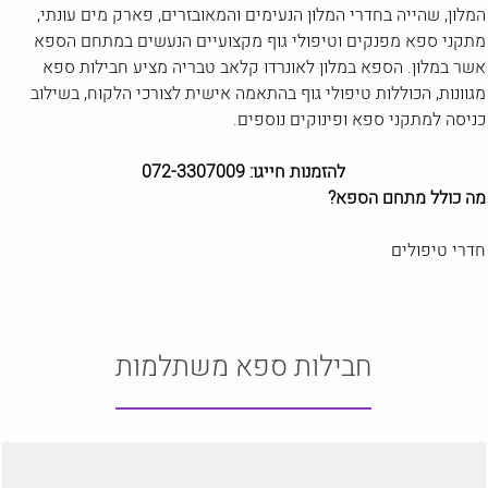
המלון, שהייה בחדרי המלון הנעימים והמאובזרים, פארק מים עונתי,
מתקני ספא מפנקים וטיפולי גוף מקצועיים הנעשים במתחם הספא
אשר במלון. הספא במלון לאונרדו קלאב טבריה מציע חבילות ספא
מגוונות, הכוללות טיפולי גוף בהתאמה אישית לצורכי הלקוח, בשילוב
כניסה למתקני ספא ופינוקים נוספים.
להזמנות חייגו: 072-3307009
מה כולל מתחם הספא?
חדרי טיפולים
סאונה יבשה
סאונה רטובה
חבילות ספא משתלמות
בריכה חיצונית (בעונה)
פארק מגלשות מים (בעונה)